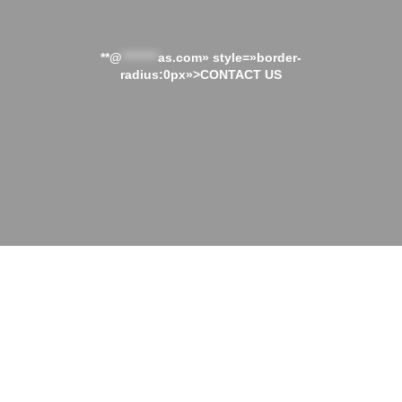
**@
********
as.com» style=»border-
radius:0px»>CONTACT US