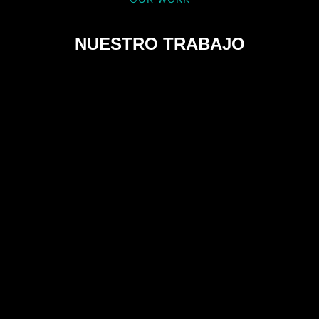
NUESTRO TRABAJO
1,17
IBIZA y la MAR
El mecanismo invisible