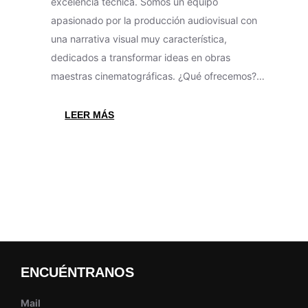
excelencia técnica. Somos un equipo
apasionado por la producción audiovisual con
una narrativa visual muy característica,
dedicados a transformar ideas en obras
maestras cinematográficas. ¿Qué ofrecemos?…
:
LEER MÁS
KIMERAFILMS
–
DONDE
LA
MAGIA
COBRA
VIDA
ENCUÉNTRANOS
Mail